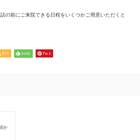
電話の前にご来院できる日程をいくつかご用意いただくと
。
RSS
feedly
Pin it
続か