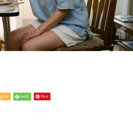
RSS
feedly
Pin it